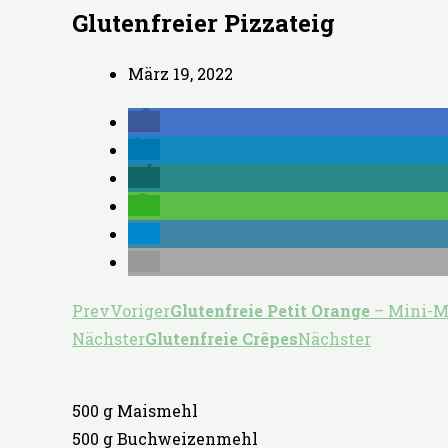
Glutenfreier Pizzateig
März 19, 2022
Prev
Voriger
Glutenfreie
Petit Orange
– Mini-M
Nächster
Glutenfreie Crêpes
Nächster
500 g Maismehl
500 g Buchweizenmehl