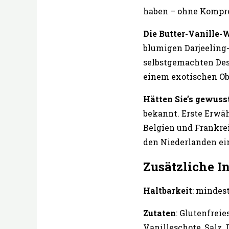
haben – ohne Kompro
Die Butter-Vanille-
blumigen Darjeeling-
selbstgemachten Dess
einem exotischen Ob
Hätten Sie’s gewuss
bekannt. Erste Erwäh
Belgien und Frankrei
den Niederlanden ein
Zusätzliche I
Haltbarkeit
: mindes
Zutaten
: Glutenfreie
Vanilleschote, Salz.