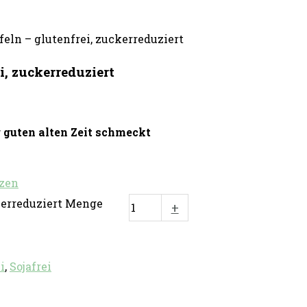
eln – glutenfrei, zuckerreduziert
i, zuckerreduziert
r guten alten Zeit schmeckt
zen
kerreduziert Menge
+
i
,
Sojafrei