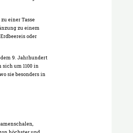
r zu einer Tasse
gänzung zu einem
Erdbeereis oder
b dem 9. Jahrhundert
 sich um 1100 in
wo sie besonders in
hsamenschalen,
 von höchster und