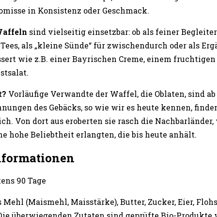
misse in Konsistenz oder Geschmack.
Waffeln
sind vielseitig einsetzbar: ob als feiner Begleite
Tees, als „kleine Sünde“ für zwischendurch oder als Er
ert wie z.B. einer Bayrischen Creme, einem fruchtigen 
stsalat.
t?
Vorläufige Verwandte der Waffel, die Oblaten, sind a
nungen des Gebäcks, so wie wir es heute kennen, finden
ch. Von dort aus eroberten sie rasch die Nachbarländer, 
e hohe Beliebtheit erlangten, die bis heute anhält.
nformationen
tens 90 Tage
s Mehl (Maismehl, Maisstärke), Butter, Zucker, Eier, Flo
 Die überwiegenden Zutaten sind geprüfte Bio-Produkte