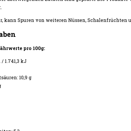
.
tter, kann Spuren von weiteren Nüssen, Schalenfrüchten
aben
ährwerte pro 100g:
/ 1.741,3 kJ
säuren: 10,9 g
g