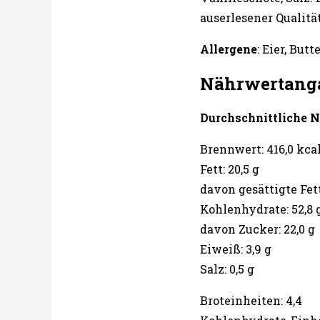
auserlesener Qualität
Allergene
: Eier, Bu
Nährwertang
Durchschnittliche N
Brennwert: 416,0 kcal 
Fett: 20,5 g
davon gesättigte Fett
Kohlenhydrate: 52,8 
davon Zucker: 22,0 g
Eiweiß: 3,9 g
Salz: 0,5 g
Broteinheiten: 4,4