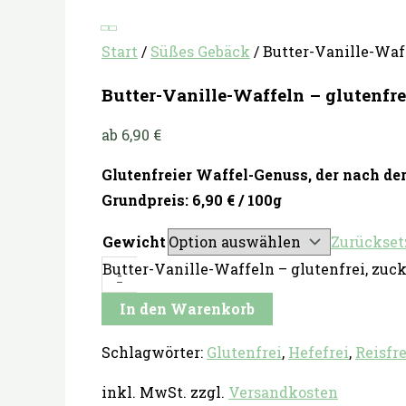
Start
/
Süßes Gebäck
/ Butter-Vanille-Waff
Butter-Vanille-Waffeln – glutenfre
ab
6,90
€
Glutenfreier Waffel-Genuss, der nach de
Grundpreis: 6,90 € / 100g
Gewicht
Zurückset
Butter-Vanille-Waffeln – glutenfrei, zuc
-
In den Warenkorb
Schlagwörter:
Glutenfrei
,
Hefefrei
,
Reisfre
inkl. MwSt.
zzgl.
Versandkosten